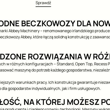
Sprawdź
AWODNE BECZKOWOZY DLA N
arki Abbey Machinery – renomowanego irlandzkiego producent
 beczkowozy Abbey, które łączą solidną konstrukcję z zaawa
WDZONE ROZWIĄZANIA W RÓ
ch w różnych konfiguracjach – Standard, Open Top, Recess P
pasować maszynę do potrzeb każdego gospodarstwa, niezależnie
iejszych warunkach pracy. Ich konstrukcja gwarantuje nieza
 dla gospodarstw indywidualnych, jak i firm usługowych.
ŁOŚĆ, NA KTÓREJ MOŻESZ P
nia producenta i ciągłego rozwoju technologii. Maszyny wyko