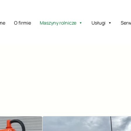
me
O firmie
Maszyny rolnicze
Usługi
Serw