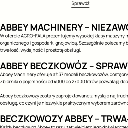
Sprawdź
ABBEY MACHINERY – NIEZ
W ofercie AGRO-FALA prezentujemy wysokiej klasy maszyny m
organicznego i gospodarki gnojowicą. Szczególnie polecamy
trwałość, wydajność i prostotę obsługi.
ABBEY BECZKOWÓZ – SPRA
Abbey Machinery oferuje aż 37 modeli beczkowozów, dostępny
Zbiorniki o pojemności od 4000 do 27000 litrów pozwalają do
Abbey beczkowozy zostały zaprojektowane z myślą o najtrudn
obsługę, co czyni je niezwykle praktycznym wyborem zarówno
BECZKOWOZY ABBEY – TRWA
Każdy beczkowóz Abbey to rezultat wieloletniego doświadcze