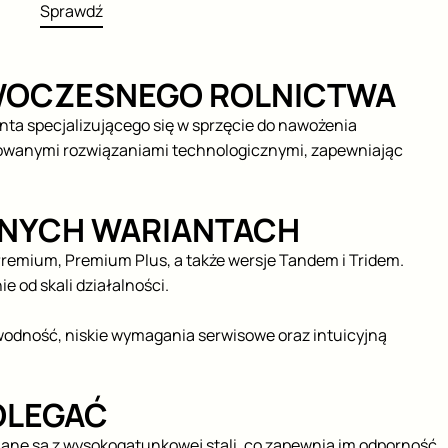
Sprawdź
OWOCZESNEGO ROLNICTWA
a specjalizującego się w sprzęcie do nawożenia
nsowanymi rozwiązaniami technologicznymi, zapewniając
ŻNYCH WARIANTACH
remium, Premium Plus, a także wersje Tandem i Tridem.
 od skali działalności.
wodność, niskie wymagania serwisowe oraz intuicyjną
OLEGAĆ
nane są z wysokogatunkowej stali, co zapewnia im odporność