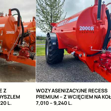
E Z
WOZY ASENIZACYJNE RECESS
DYSZLEM
PREMIUM – Z WCIĘCIEM NA KO
20 L.
7,010 – 9,240 L.