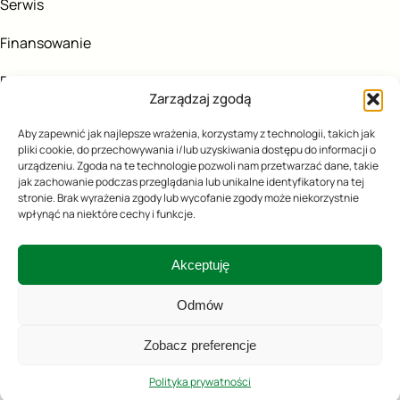
Serwis
Finansowanie
Blog
Zarządzaj zgodą
KONTAKT
Aby zapewnić jak najlepsze wrażenia, korzystamy z technologii, takich jak
pliki cookie, do przechowywania i/lub uzyskiwania dostępu do informacji o
urządzeniu. Zgoda na te technologie pozwoli nam przetwarzać dane, takie
505167324
jak zachowanie podczas przeglądania lub unikalne identyfikatory na tej
stronie. Brak wyrażenia zgody lub wycofanie zgody może niekorzystnie
wpłynąć na niektóre cechy i funkcje.
biuro@agro-fala.pl
Kluszewo 45,
Akceptuję
06-516 Szydłowo
Odmów
Zobacz preferencje
Polityka prywatności
2025 AGRO-FALA
Polityka prywatności