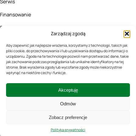
Serwis
Finansowanie
Blog
Zarządzaj zgodą
KONTAKT
Aby zapewnić jak najlepsze wrażenia, korzystamy z technologii, takich jak
pliki cookie, do przechowywania i/lub uzyskiwania dostępu do informacji o
urządzeniu. Zgoda na te technologie pozwoli nam przetwarzać dane, takie
505167324
jak zachowanie podczas przeglądania lub unikalne identyfikatory na tej
stronie. Brak wyrażenia zgody lub wycofanie zgody może niekorzystnie
wpłynąć na niektóre cechy i funkcje.
biuro@agro-fala.pl
Kluszewo 45,
Akceptuję
06-516 Szydłowo
Odmów
Zobacz preferencje
Polityka prywatności
2025 AGRO-FALA
Polityka prywatności