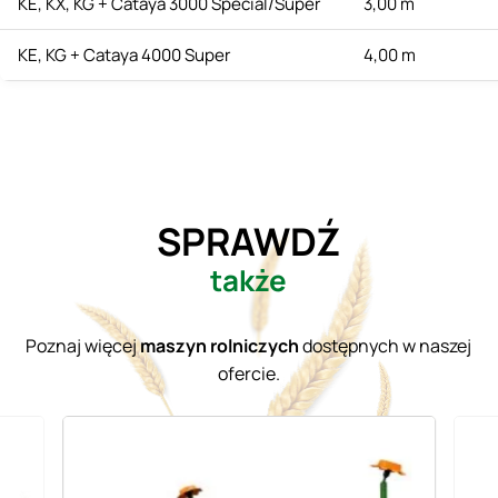
KE, KX, KG + Cataya 3000 Special/Super
3,00 m
KE, KG + Cataya 4000 Super
4,00 m
SPRAWDŹ
także
Poznaj więcej
maszyn rolniczych
dostępnych w naszej
ofercie.