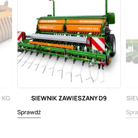
 KG
SIEWNIK ZAWIESZANY D9
SIE
Sprawdź
Spr