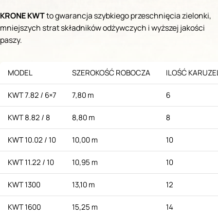
KRONE KWT
to gwarancja szybkiego przeschnięcia zielonki,
mniejszych strat składników odżywczych i wyższej jakości
paszy.
MODEL
SZEROKOŚĆ ROBOCZA
ILOŚĆ KARUZE
KWT 7.82 / 6×7
7,80 m
6
KWT 8.82 / 8
8,80 m
8
KWT 10.02 / 10
10,00 m
10
KWT 11.22 / 10
10,95 m
10
KWT 1300
13,10 m
12
KWT 1600
15,25 m
14