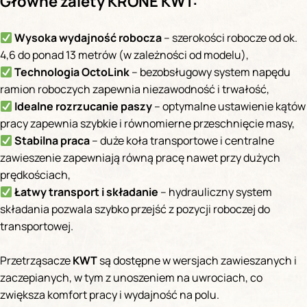
Główne zalety KRONE KWT:
Wysoka wydajność robocza
– szerokości robocze od ok.
4,6 do ponad 13 metrów (w zależności od modelu),
Technologia OctoLink
– bezobsługowy system napędu
ramion roboczych zapewnia niezawodność i trwałość,
Idealne rozrzucanie paszy
– optymalne ustawienie kątów
pracy zapewnia szybkie i równomierne przeschnięcie masy,
Stabilna praca
– duże koła transportowe i centralne
zawieszenie zapewniają równą pracę nawet przy dużych
prędkościach,
Łatwy transport i składanie
– hydrauliczny system
składania pozwala szybko przejść z pozycji roboczej do
transportowej.
Przetrząsacze
KWT
są dostępne w wersjach zawieszanych i
zaczepianych, w tym z unoszeniem na uwrociach, co
zwiększa komfort pracy i wydajność na polu.