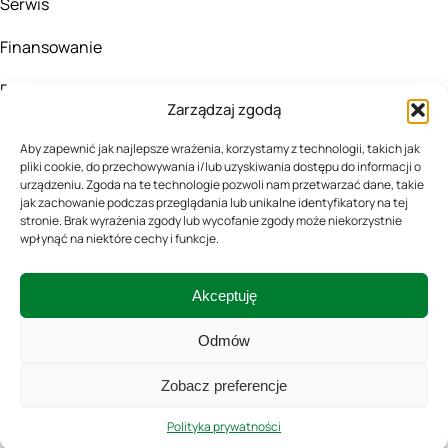
Serwis
Finansowanie
Blog
Zarządzaj zgodą
KONTAKT
Aby zapewnić jak najlepsze wrażenia, korzystamy z technologii, takich jak
pliki cookie, do przechowywania i/lub uzyskiwania dostępu do informacji o
urządzeniu. Zgoda na te technologie pozwoli nam przetwarzać dane, takie
505167324
jak zachowanie podczas przeglądania lub unikalne identyfikatory na tej
stronie. Brak wyrażenia zgody lub wycofanie zgody może niekorzystnie
wpłynąć na niektóre cechy i funkcje.
biuro@agro-fala.pl
Kluszewo 45,
Akceptuję
06-516 Szydłowo
Odmów
Zobacz preferencje
Polityka prywatności
2025 AGRO-FALA
Polityka prywatności