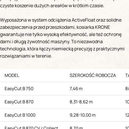
czyste koszenie dużych areałów w krótkim czasie.
Wyposażona w system odciążenia ActiveFloat oraz solidne
zabezpieczenia przed przeszkodami, kosiarka KRONE
gwarantuje nie tylko wysoką efektywność, ale też ochronę
darni i długą żywotność maszyny. To niezawodna
technologia, która łączy niemiecką precyzję z praktycznymi
rozwiązaniami w terenie.
MODEL
SZEROKOŚĆ ROBOCZA
T
EasyCut B 750
7,46 m
8
EasyCut B 870
8,31-8,62 m
1
EasyCut B 1000
9,28-10,00 m
1
EasyCut B 870 CV / Collect
8,70 m
1