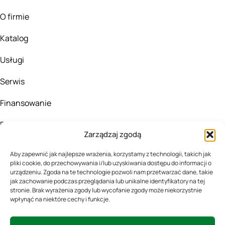
O firmie
Katalog
Usługi
Serwis
Finansowanie
Blog
Zarządzaj zgodą
KONTAKT
Aby zapewnić jak najlepsze wrażenia, korzystamy z technologii, takich jak
pliki cookie, do przechowywania i/lub uzyskiwania dostępu do informacji o
urządzeniu. Zgoda na te technologie pozwoli nam przetwarzać dane, takie
505167324
jak zachowanie podczas przeglądania lub unikalne identyfikatory na tej
stronie. Brak wyrażenia zgody lub wycofanie zgody może niekorzystnie
wpłynąć na niektóre cechy i funkcje.
biuro@agro-fala.pl
Kluszewo 45,