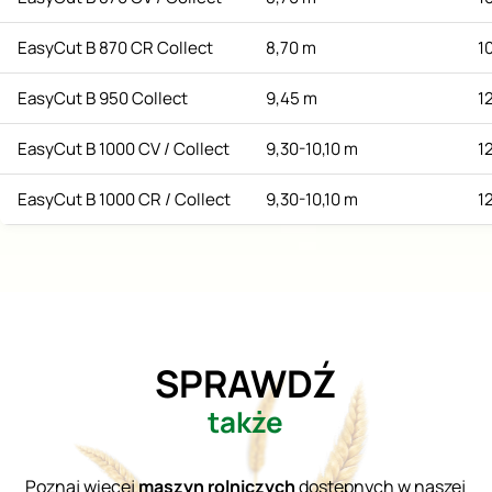
EasyCut B 870 CR Collect
8,70 m
1
EasyCut B 950 Collect
9,45 m
1
EasyCut B 1000 CV / Collect
9,30-10,10 m
1
EasyCut B 1000 CR / Collect
9,30-10,10 m
1
SPRAWDŹ
także
Poznaj więcej
maszyn rolniczych
dostępnych w naszej