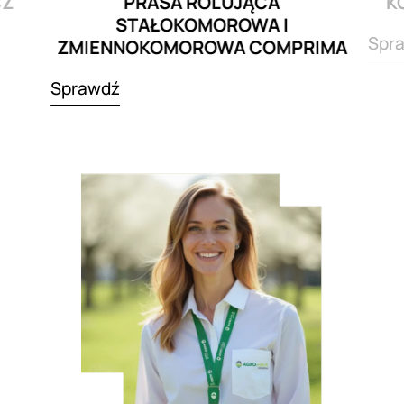
CZ
PRASA ROLUJĄCA
K
STAŁOKOMOROWA I
Spr
ZMIENNOKOMOROWA COMPRIMA
Sprawdź