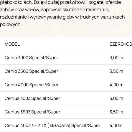
głębokościach. Dzięki dużej prześwitowi i bogatej ofercie
zębów oraz wałów, zapewnia skuteczne mieszanie,
rozluźnianie i wyrównywanie gleby w trudnych warunkach
polowych.
MODEL
SZEROKOŚ
Cenio 3000 Special/Super
3,00 m
Cenio 3500 Special/Super
3,50 m
Cenio 4000 Special/Super
4,00 m
Cenius 3003 Special/Super
3,00 m
Cenius 3503 Special/Super
3,50 m
Cenius 4003 / – 2 TX ( składana) Special/Super
4,00m