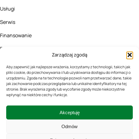
Usługi
Serwis
Finansowanie
Blog
Zarządzaj zgodą
KONTAKT
Aby zapewnić jak najlepsze wrażenia, korzystamy z technologii, takich jak
pliki cookie, do przechowywania i/lub uzyskiwania dostępu do informacji o
urządzeniu. Zgoda na te technologie pozwoli nam przetwarzać dane, takie
505167324
jak zachowanie podczas przeglądania lub unikalne identyfikatory na tej
stronie. Brak wyrażenia zgody lub wycofanie zgody może niekorzystnie
wpłynąć na niektóre cechy i funkcje.
biuro@agro-fala.pl
Kluszewo 45,
Akceptuję
06-516 Szydłowo
Odmów