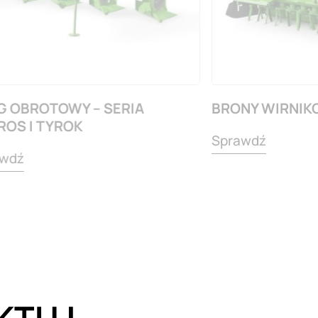
G OBROTOWY – SERIA
BRONY WIRNIK
ROS I TYROK
Sprawdź
wdź