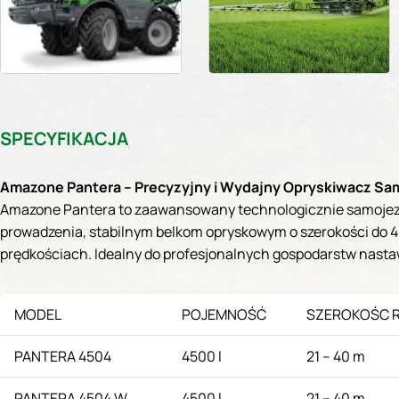
SPECYFIKACJA
Amazone Pantera – Precyzyjny i Wydajny Opryskiwacz S
Amazone Pantera to zaawansowany technologicznie samojezdny
prowadzenia, stabilnym belkom opryskowym o szerokości do 
prędkościach. Idealny do profesjonalnych gospodarstw nasta
MODEL
POJEMNOŚĆ
SZEROKOŚC 
PANTERA 4504
4500 l
21 – 40 m
PANTERA 4504 W
4500 l
21 – 40 m