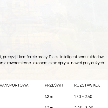
recyzji i komforcie pracy. Dzięki inteligentnemu układowi
nia równomierne i ekonomiczne opryski nawet przy dużych
TRANSPORTOWA
PRZEŚWIT
ROZSTAW KÓŁ
1,2 m
1,80 – 2,40
1,2 m
2,25 – 3,00