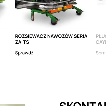
ROZSIEWACZ NAWOZÓW SERIA
PŁU
ZA-TS
CAY
Sprawdź
Spra