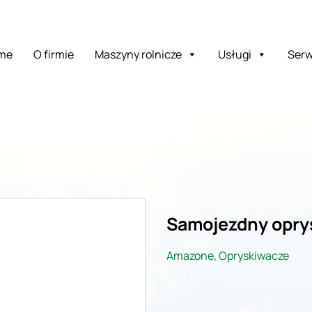
me
O firmie
Maszyny rolnicze
Usługi
Serw
Samojezdny opry
Amazone
,
Opryskiwacze