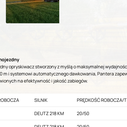
amojezdny
 opryskiwacz stworzony z myślą o maksymalnej wydajności, p
40 m i systemowi automatycznego dawkowania, Pantera zapew
wionych na efektywność i jakość zabiegów.
ROBOCZA
SILNIK
PRĘDKOŚĆ ROBOCZA/
DEUTZ 218 KM
20/50
DEUTZ 218 KM
20/50