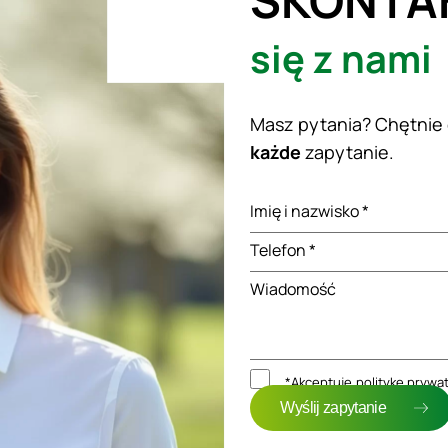
SKONTA
się z nami
Masz pytania? Chętnie
każde
zapytanie.
Imię i nazwisko *
Telefon *
Wiadomość
*Akceptuję
politykę prywa